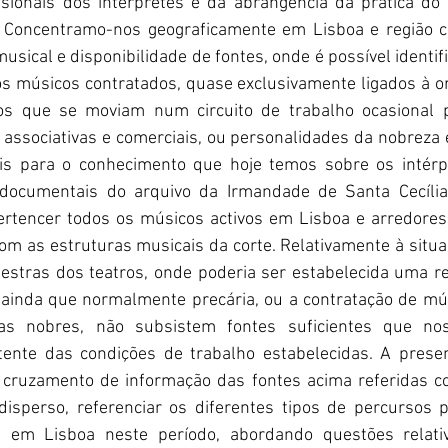
ssionais dos intérpretes e da abrangência da prática do
. Concentramo-nos geograficamente em Lisboa e região ci
usical e disponibilidade de fontes, onde é possível identifi
os músicos contratados, quase exclusivamente ligados à o
s que se moviam num circuito de trabalho ocasional par
s associativas e comerciais, ou personalidades da nobreza e
is para o conhecimento que hoje temos sobre os intérpr
s documentais do arquivo da Irmandade de Santa Cecília
ertencer todos os músicos activos em Lisboa e arredores
om as estruturas musicais da corte. Relativamente à situ
estras dos teatros, onde poderia ser estabelecida uma rel
ainda que normalmente precária, ou a contratação de mús
ias nobres, não subsistem fontes suficientes que n
tente das condições de trabalho estabelecidas. A prese
 cruzamento de informação das fontes acima referidas co
sperso, referenciar os diferentes tipos de percursos pr
vos em Lisboa neste período, abordando questões relati