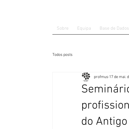
Sobre
Equipa
Base de Dados
Todos posts
profmus
17 de mai. 
Seminári
profissio
do Antig