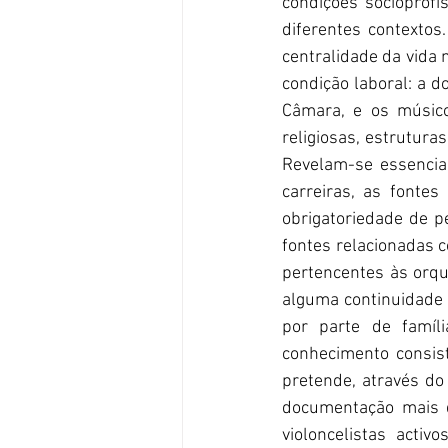
condições socioprofi
diferentes contextos
centralidade da vida m
condição laboral: a d
Câmara, e os músico
religiosas, estrutura
Revelam-se essencia
carreiras, as fonte
obrigatoriedade de p
fontes relacionadas c
pertencentes às orqu
alguma continuidade 
por parte de famíl
conhecimento consis
pretende, através do
documentação mais di
violoncelistas acti