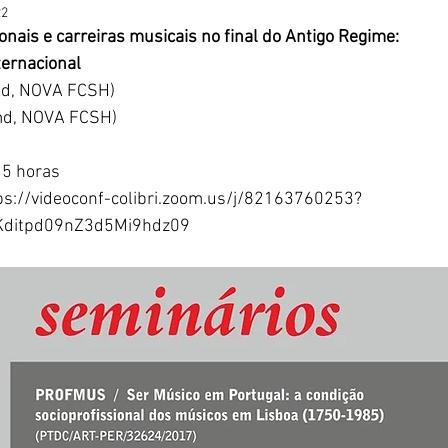
22
onais e carreiras musicais no final do Antigo Regime:
ternacional
md, NOVA FCSH)
-md, NOVA FCSH)
15 horas
tps://videoconf-colibri.zoom.us/j/82163760253?
ditpd09nZ3d5Mi9hdz09