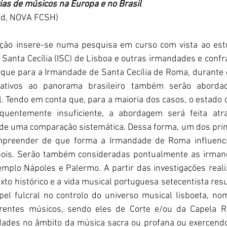
ias de músicos na Europa e no Brasil
md, NOVA FCSH)
ção insere-se numa pesquisa em curso com vista ao estu
Santa Cecília (ISC) de Lisboa e outras irmandades e confr
que para a Irmandade de Santa Cecília de Roma, durante o
lativos ao panorama brasileiro também serão abordad
.
Tendo em conta que, para a maioria dos casos, o estado d
equentemente insuficiente, a abordagem será feita atra
de uma comparação sistemática. Dessa forma, um dos princ
mpreender de que forma a Irmandade de Roma influencio
ois. Serão também consideradas pontualmente as irmand
emplo Nápoles e Palermo.
A partir das investigações reali
xto histórico e a vida musical portuguesa setecentista resu
el fulcral no controlo do universo musical lisboeta, n
rentes músicos, sendo eles de Corte e/ou da Capela Rea
idades no âmbito da música sacra ou profana ou exercendo 