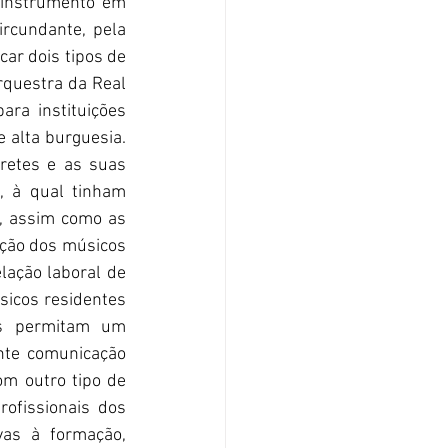
 instrumento em 
rcundante, pela 
car dois tipos de 
rquestra da Real 
a instituições 
 alta burguesia. 
etes e as suas 
, à qual tinham 
, assim como as 
ação dos músicos 
ação laboral de 
icos residentes 
os permitam um 
nte comunicação 
m outro tipo de 
ofissionais dos 
vas à formação, 