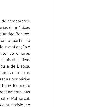
do comparativo 
arias de músicos 
 Antigo Regime. 
os a partir da 
a investigação é 
vés de olhares 
ipais objectivos 
u a de Lisboa, 
ades de outras 
zadas por vários 
lta evidente que 
omeadamente nas 
l e Patriarcal, 
a sua atividade 