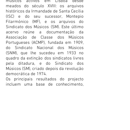
músicos activos em Lisboa desde
meados do século XVIII: os arquivos
históricos da Irmandade de Santa Cecília
(ISC) e do seu sucessor, Montepio
Filarmónico (MF), e os arquivos do
Sindicato dos Músicos (SM). Este último
acervo reúne a documentação da
Associação de Classe dos Músicos
Portugueses (ACMP), fundada em 1909,
do Sindicato Nacional dos Músicos
(SNM), que lhe sucedeu em 1933 no
quadro da extinção dos sindicatos livres
pela ditadura, e do Sindicato dos
Músicos (SM), criado depois da revolução
democrática de 1974.
Os principais resultados do projecto
incluem uma base de conhecimento,
uma "geografia das profissões da
música em Lisboa", artigos em revistas
científicas, uma monografia, um
congresso internacional e uma
exposição documental.
PALAVRAS-CHAVE