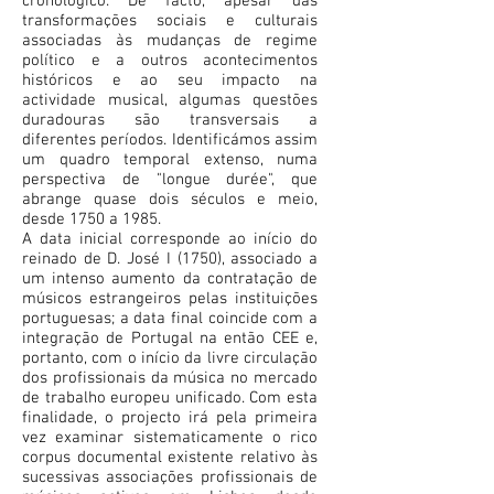
cronológico. De facto, apesar das
transformações sociais e culturais
associadas às mudanças de regime
político e a outros acontecimentos
históricos e ao seu impacto na
actividade musical, algumas questões
duradouras são transversais a
diferentes períodos. Identificámos assim
um quadro temporal extenso, numa
perspectiva de "longue durée", que
abrange quase dois séculos e meio,
desde 1750 a 1985.
A data inicial corresponde ao início do
reinado de D. José I (1750), associado a
um intenso aumento da contratação de
músicos estrangeiros pelas instituições
portuguesas; a data final coincide com a
integração de Portugal na então CEE e,
portanto, com o início da livre circulação
dos profissionais da música no mercado
de trabalho europeu unificado. Com esta
finalidade, o projecto irá pela primeira
vez examinar sistematicamente o rico
corpus documental existente relativo às
sucessivas associações profissionais de